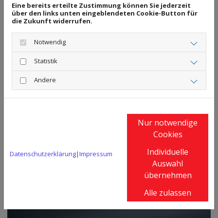
hohes Maß an Kompetenz und viel
Eine bereits erteilte Zustimmung können Sie jederzeit
über den links unten eingeblendeten Cookie-Button für
Erfahrung in den jeweiligen Bereichen.
die Zukunft widerrufen.
Notwendig
Statistik
Andere
Nur notwendige
Cookies
Individuelle
Datenschutzerklärung
|
Impressum
Auswahl
übernehmen
Alle zulassen