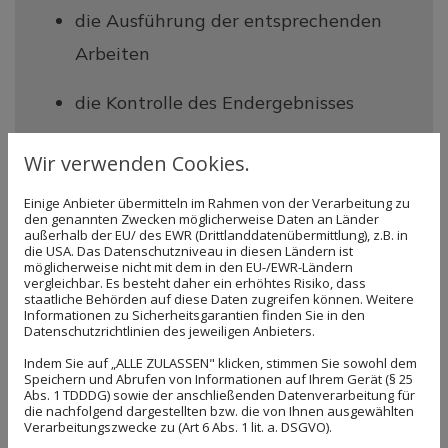
die Ausführung der entsprechenden
Arbeiten
die Kontrolle des Endergebnisses
eine regelmäßige Wartung der
Wir verwenden Cookies.
installierten Technik.
Einige Anbieter übermitteln im Rahmen von der Verarbeitung zu
den genannten Zwecken möglicherweise Daten an Länder
außerhalb der EU/ des EWR (Drittlanddatenübermittlung), z.B. in
die USA. Das Datenschutzniveau in diesen Ländern ist
Unabhängig davon, ob es darum geht,
möglicherweise nicht mit dem in den EU-/EWR-Ländern
vergleichbar. Es besteht daher ein erhöhtes Risiko, dass
klassische Arbeiten aus dem Bereich der
staatliche Behörden auf diese Daten zugreifen können. Weitere
Informationen zu Sicherheitsgarantien finden Sie in den
Elektrotechnik auszuführen oder
Datenschutzrichtlinien des jeweiligen Anbieters.
komplexere Arbeiten zu realisieren: Wir
Indem Sie auf „ALLE ZULASSEN" klicken, stimmen Sie sowohl dem
Speichern und Abrufen von Informationen auf Ihrem Gerät (§ 25
finden stets die passenden Lösungen.
Abs. 1 TDDDG) sowie der anschließenden Datenverarbeitung für
die nachfolgend dargestellten bzw. die von Ihnen ausgewählten
Unsere Mitarbeiter verfügen über ein
Verarbeitungszwecke zu (Art 6 Abs. 1 lit. a. DSGVO).